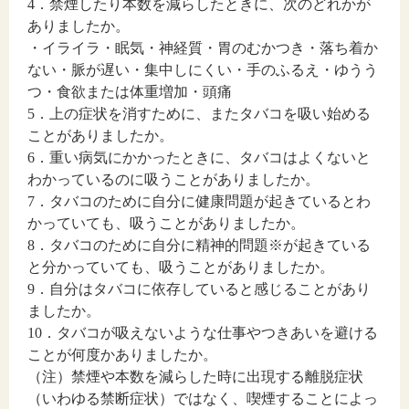
4．禁煙したり本数を減らしたときに、次のどれかが
ありましたか。
・イライラ・眠気・神経質・胃のむかつき・落ち着か
ない・脈が遅い・集中しにくい・手のふるえ・ゆうう
つ・食欲または体重増加・頭痛
5．上の症状を消すために、またタバコを吸い始める
ことがありましたか。
6．重い病気にかかったときに、タバコはよくないと
わかっているのに吸うことがありましたか。
7．タバコのために自分に健康問題が起きているとわ
かっていても、吸うことがありましたか。
8．タバコのために自分に精神的問題※が起きている
と分かっていても、吸うことがありましたか。
9．自分はタバコに依存していると感じることがあり
ましたか。
10．タバコが吸えないような仕事やつきあいを避ける
ことが何度かありましたか。
（注）禁煙や本数を減らした時に出現する離脱症状
（いわゆる禁断症状）ではなく、喫煙することによっ