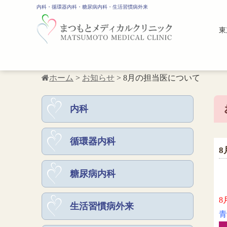
内科・循環器内科・糖尿病内科・生活習慣病外来
東
ホーム
>
お知らせ
>
8月の担当医について
内科
循環器内科
糖尿病内科
8
生活習慣病外来
青