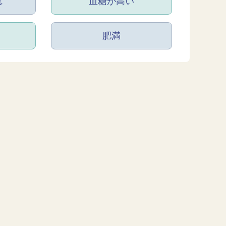
れ
血糖が高い
肥満