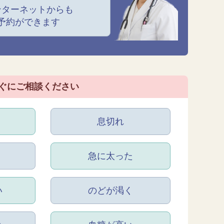
ンターネットからも
予約ができます
ぐにご相談ください
息切れ
急に太った
い
のどが渇く