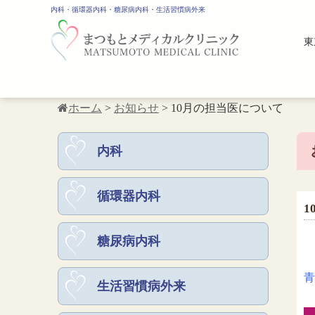
内科・循環器内科・糖尿病内科・生活習慣病外来
東
ホーム
>
お知らせ
>
10月の担当医について
内科
循環器内科
1
糖尿病内科
青
生活習慣病外来