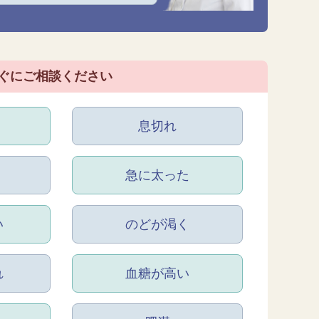
ぐにご相談ください
息切れ
急に太った
い
のどが渇く
れ
血糖が高い