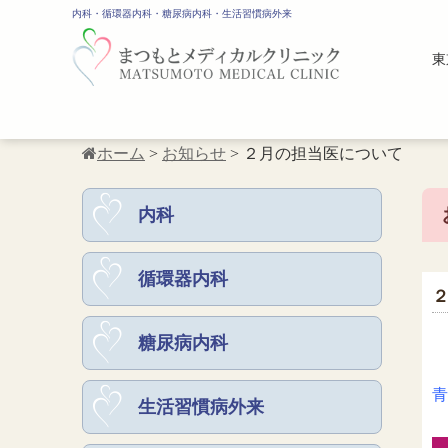
内科・循環器内科・糖尿病内科・生活習慣病外来
東
ホーム
>
お知らせ
>
２月の担当医について
内科
循環器内科
糖尿病内科
青
生活習慣病外来