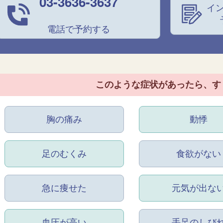
03-3636-3637
イ
電話で予約する
このような症状があったら、
す
胸の痛み
動悸
足のむくみ
食欲がない
急に痩せた
元気が出な
血圧が高い
手足のしび