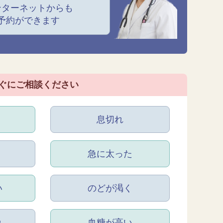
ンターネットからも
予約ができます
ぐにご相談ください
息切れ
急に太った
い
のどが渇く
れ
血糖が高い