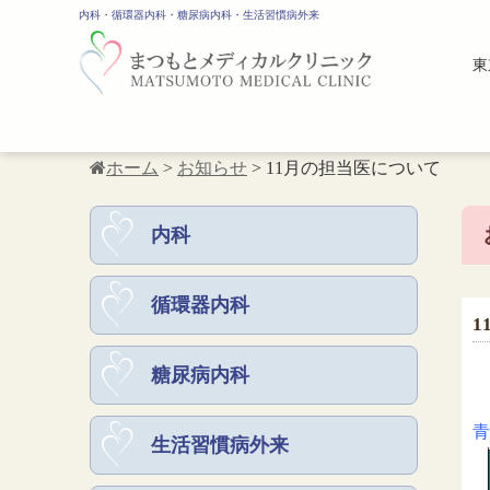
内科・循環器内科・糖尿病内科・生活習慣病外来
東
ホーム
>
お知らせ
>
11月の担当医について
内科
循環器内科
1
糖尿病内科
青
生活習慣病外来