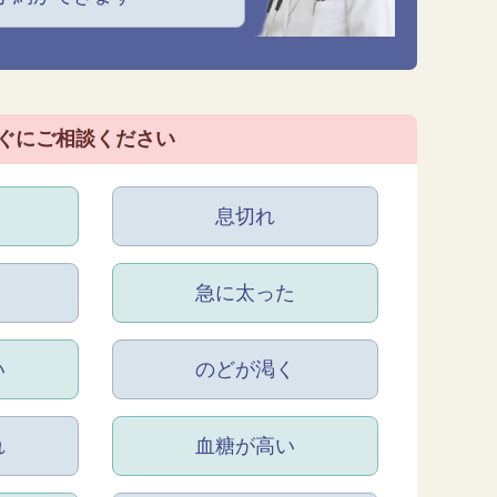
ぐにご相談ください
息切れ
急に太った
い
のどが渇く
れ
血糖が高い